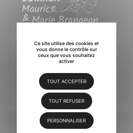
Notre fonds de dotation, créé par la
famille Brangeon, soutient des projets
Ce site utilise des cookies et
vous donne le contrôle sur
ayant un impact positif sur
ceux que vous souhaitez
l’environnement, le lien social et le
activer
développement des territoires.
TOUT ACCEPTER
TOUT REFUSER
PERSONNALISER